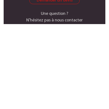
Demander un devis
Une question ?
N'hésitez pas à nous contacter
Nos réponses à vos
questions
Consulter toute la FAQ
NOUS REJOINDRE