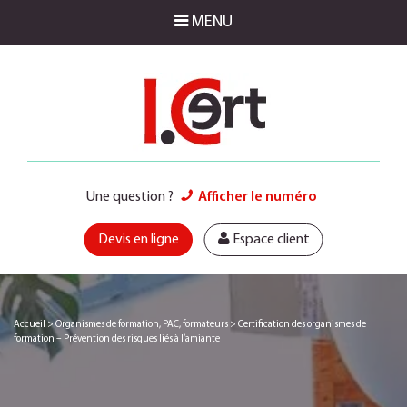
MENU
Une question ?
Afficher le numéro
Devis en ligne
Espace client
Accueil
>
Organismes de formation, PAC, formateurs
>
Certification des organismes de
formation – Prévention des risques liés à l’amiante