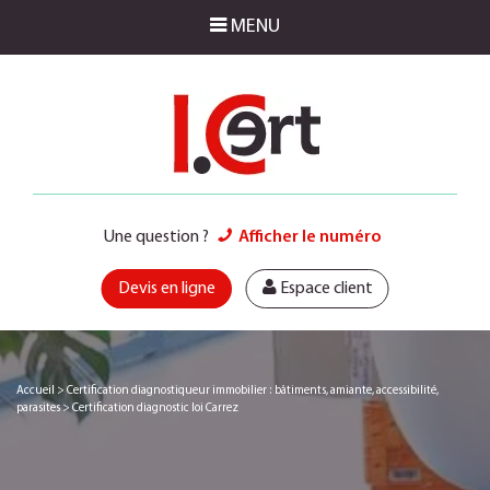
MENU
Une question ?
Afficher le numéro
Devis en ligne
Espace client
Accueil
>
Certification diagnostiqueur immobilier : bâtiments, amiante, accessibilité,
parasites
>
Certification diagnostic loi Carrez